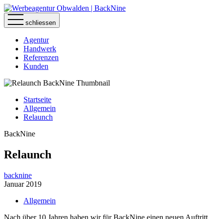
schliessen
Agentur
Handwerk
Referenzen
Kunden
Startseite
Allgemein
Relaunch
BackNine
Relaunch
backnine
Januar 2019
Allgemein
Nach über 10 Jahren haben wir für BackNine einen neuen Auftritt