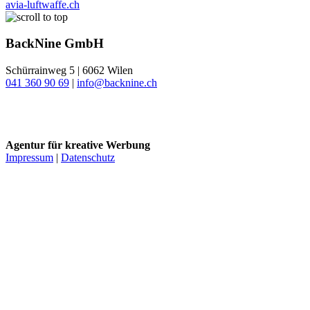
avia-luftwaffe.ch
BackNine GmbH
Schürrainweg 5 | 6062 Wilen
041 360 90 69
|
info@backnine.ch
Instagram
LinkedIn
Agentur für kreative Werbung
Impressum
|
Datenschutz