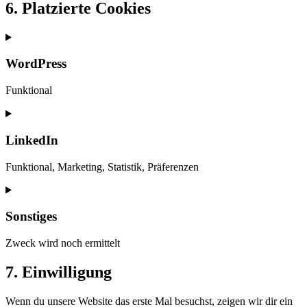
6. Platzierte Cookies
WordPress
Funktional
Consent
to
service
LinkedIn
wordpress
Funktional, Marketing, Statistik, Präferenzen
Consent
to
service
Sonstiges
linkedin
Zweck wird noch ermittelt
Consent
7. Einwilligung
to
service
Wenn du unsere Website das erste Mal besuchst, zeigen wir dir ein
sonstiges